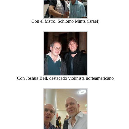
Con el Mstro. Schlomo Mintz (Israel)
Con Joshua Bell, destacado violinista norteamericano