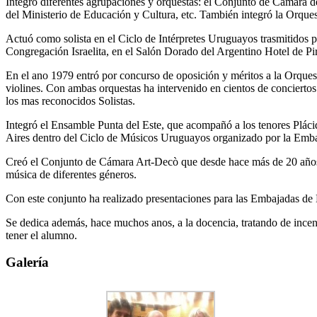
Integró diferentes agrupaciones y orquestas: el Conjunto de Cámara d
del Ministerio de Educación y Cultura, etc. También integró la Orque
Actuó como solista en el Ciclo de Intérpretes Uruguayos trasmitidos
Congregación Israelita, en el Salón Dorado del Argentino Hotel de Pir
En el ano 1979 entró por concurso de oposición y méritos a la Orquest
violines. Con ambas orquestas ha intervenido en cientos de conciertos 
los mas reconocidos Solistas.
Integró el Ensamble Punta del Este, que acompañó a los tenores Plác
Aires dentro del Ciclo de Músicos Uruguayos organizado por la Emb
Creó el Conjunto de Cámara Art-Decò que desde hace más de 20 años, 
música de diferentes géneros.
Con este conjunto ha realizado presentaciones para las Embajadas de E
Se dedica además, hace muchos anos, a la docencia, tratando de incent
tener el alumno.
Galería