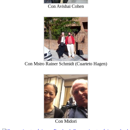
Con Avishai Cohen
Con Mstro Rainer Schmidt (Cuarteto Hagen)
Con Midori