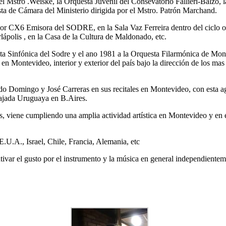
el Mstro .Weiske, la Orquesta Juvenil del Consevatorio Fallieri-Balzo,
sta de Cámara del Ministerio dirigida por el Mstro. Patrón Marchand.
 por CX6 Emisora del SODRE, en la Sala Vaz Ferreira dentro del ciclo o
lápolis , en la Casa de la Cultura de Maldonado, etc.
a Sinfónica del Sodre y el ano 1981 a la Orquesta Filarmónica de Monte
en Montevideo, interior y exterior del país bajo la dirección de los ma
ido Domingo y José Carreras en sus recitales en Montevideo, con esta 
ajada Uruguaya en B.Aires.
viene cumpliendo una amplia actividad artística en Montevideo y en el 
.U.A., Israel, Chile, Francia, Alemania, etc
ivar el gusto por el instrumento y la música en general independientem